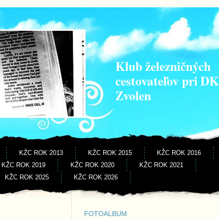
Klub železničných
cestovateľov pri D
Zvolen
KŹC ROK 2013
KŹC ROK 2015
KŽC ROK 2016
KŽC ROK 2019
KŽC ROK 2020
KŽC ROK 2021
KŽC ROK 2025
KŽC ROK 2026
FOTOALBUM