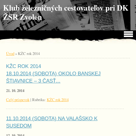
Choď na obsah
Choď na menu
Klub železničných cestovateľov pri DK
ŽSR Zvolen
Úvod
»
KŽC rok 2014
KŽC ROK 2014
18.10.2014 (SOBOTA) OKOLO BANSKEJ
ŠTIAVNICE – 3 ČASŤ...
21. 10. 2014
Celý príspevok
|
Rubrika:
KŽC rok 2014
11.10.2014 (SOBOTA) NA VALAŠSKO K
SUSEDOM
12. 10. 2014