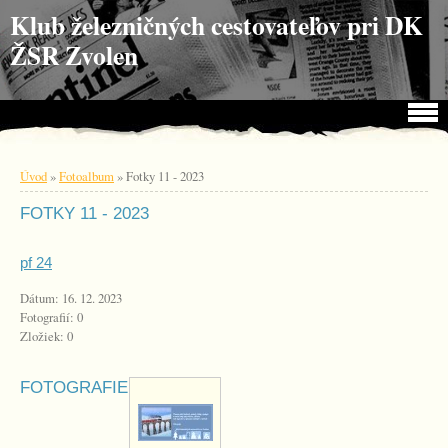
Choď na obsah
Choď na menu
Klub železničných cestovateľov pri DK
ŽSR Zvolen
Úvod
»
Fotoalbum
»
Fotky 11 - 2023
FOTKY 11 - 2023
pf 24
Dátum:
16. 12. 2023
Fotografií:
0
Zložiek:
0
FOTOGRAFIE