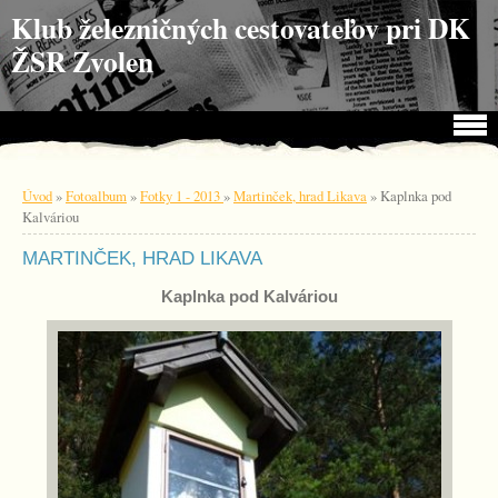
Choď na obsah
Choď na menu
Klub železničných cestovateľov pri DK
ŽSR Zvolen
Úvod
»
Fotoalbum
»
Fotky 1 - 2013
»
Martinček, hrad Likava
»
Kaplnka pod
Kalváriou
MARTINČEK, HRAD LIKAVA
Kaplnka pod Kalváriou