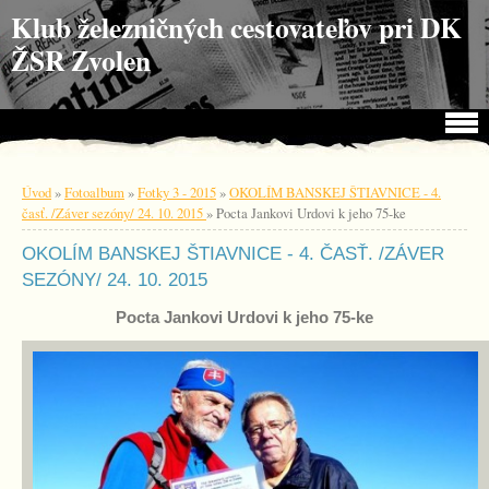
Choď na obsah
Choď na menu
Klub železničných cestovateľov pri DK
ŽSR Zvolen
Úvod
»
Fotoalbum
»
Fotky 3 - 2015
»
OKOLÍM BANSKEJ ŠTIAVNICE - 4.
časť. /Záver sezóny/ 24. 10. 2015
»
Pocta Jankovi Urdovi k jeho 75-ke
OKOLÍM BANSKEJ ŠTIAVNICE - 4. ČASŤ. /ZÁVER
SEZÓNY/ 24. 10. 2015
Pocta Jankovi Urdovi k jeho 75-ke