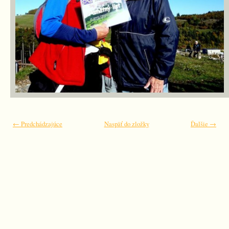
← Predchádzajúce
Naspäť do zložky
Ďalšie →