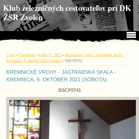
Choď na obsah
Choď na menu
Klub železničných cestovateľov pri DK
ŽSR Zvolen
Úvod
»
Fotoalbum
»
Fotky 9 - 2021
»
Kremnické vrchy - Jastrabská skala -
Kremnica, 9. október 2021 (sobota)
»
DSCF0741
KREMNICKÉ VRCHY - JASTRABSKÁ SKALA -
KREMNICA, 9. OKTÓBER 2021 (SOBOTA)
DSCF0741